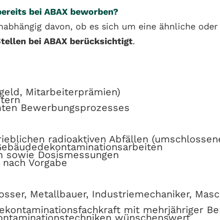
 bereits bei ABAX beworben?
nabhängig davon, ob es sich um eine ähnliche oder 
Stellen bei ABAX berücksichtigt
.
eld, Mitarbeiterprämien)
tern
mten Bewerbungsprozesses
eblichen radioaktiven Abfällen (umschlossene
 Gebäudedekontaminationsarbeiten
en sowie Dosismessungen
n nach Vorgabe
osser, Metallbauer, Industriemechaniker, Mas
Dekontaminationsfachkraft mit mehrjähriger Be
kontaminationstechniken wünschenswert