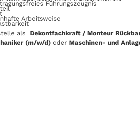
ntragungsfreies Führungszeugnis
teil
t
enhafte Arbeitsweise
astbarkeit
Stelle als
Dekontfachkraft / Monteur Rückba
chaniker (m/w/d)
oder
Maschinen- und Anla