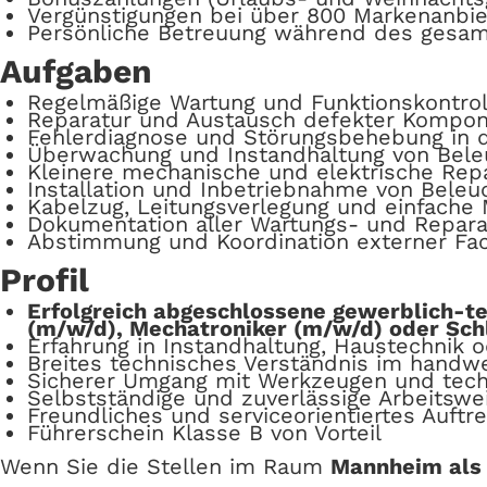
Vergünstigungen bei über 800 Markenanbie
Persönliche Betreuung während des gesa
Aufgaben
Regelmäßige Wartung und Funktionskontro
Reparatur und Austausch defekter Kompo
Fehlerdiagnose und Störungsbehebung in 
Überwachung und Instandhaltung von Beleu
Kleinere mechanische und elektrische Rep
Installation und Inbetriebnahme von Beleu
Kabelzug, Leitungsverlegung und einfache 
Dokumentation aller Wartungs- und Repara
Abstimmung und Koordination externer Fa
Profil
Erfolgreich abgeschlossene gewerblich-te
(m/w/d), Mechatroniker (m/w/d) oder Sch
Erfahrung in Instandhaltung, Haustechnik
Breites technisches Verständnis im handwe
Sicherer Umgang mit Werkzeugen und tech
Selbstständige und zuverlässige Arbeitswe
Freundliches und serviceorientiertes Auftr
Führerschein Klasse B von Vorteil​
Wenn Sie die Stellen im Raum
Mannheim als