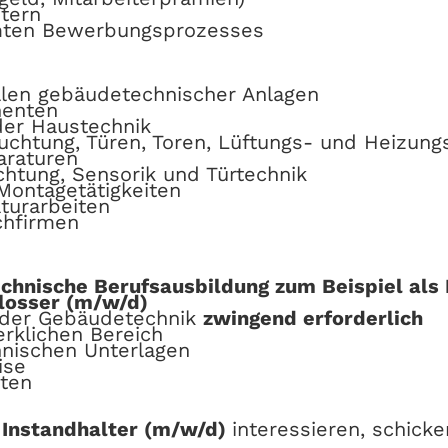
tern
mten Bewerbungsprozesses
llen gebäudetechnischer Anlagen
nenten
der Haustechnik
chtung, Türen, Toren, Lüftungs- und Heizung
araturen
chtung, Sensorik und Türtechnik
Montagetätigkeiten
turarbeiten
chfirmen
chnische Berufsausbildung zum Beispiel als 
losser (m/w/d)
 oder Gebäudetechnik
zwingend erforderlich
rklichen Bereich
nischen Unterlagen
ise
eten
Instandhalter (m/w/d)
interessieren, schick