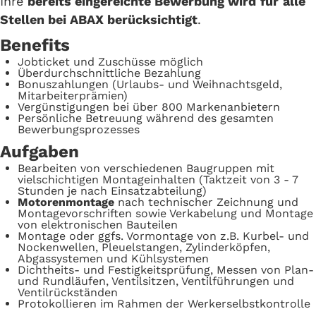
Ihre
bereits eingereichte Bewerbung wird
für
alle
Stellen bei ABAX berücksichtigt
.
Benefits
Jobticket und Zuschüsse möglich
Überdurchschnittliche Bezahlung
Bonuszahlungen (Urlaubs- und Weihnachtsgeld,
Mitarbeiterprämien)
Vergünstigungen bei über 800 Markenanbietern
Persönliche Betreuung während des gesamten
Bewerbungsprozesses
Aufgaben
Bearbeiten von verschiedenen Baugruppen mit
vielschichtigen Montageinhalten (Taktzeit von 3 - 7
Stunden je nach Einsatzabteilung)
Motorenmontage
nach technischer Zeichnung und
Montagevorschriften sowie Verkabelung und Montage
von elektronischen Bauteilen
Montage oder ggfs. Vormontage von z.B. Kurbel- und
Nockenwellen, Pleuelstangen, Zylinderköpfen,
Abgassystemen und Kühlsystemen
Dichtheits- und Festigkeitsprüfung, Messen von Plan-
und Rundläufen, Ventilsitzen, Ventilführungen und
Ventilrückständen
Protokollieren im Rahmen der Werkerselbstkontrolle